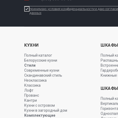
принимаю
условия конфиденциальности
и даю согласи
данных
КУХНИ
ШКАФ
Полный каталог
Полный к
Белорусские кухни
Распашн
Стили
Встроенн
Современные кухни
Гардероб
Скандинавский стиль
Книжные 
Неоклассика
Классика
ШКАФЫ
Лофт
Прованс
Полный к
Кантри
Вертикал
Кухни с островом
Горизонт
Кухни в загородный дом
Односпа
Комплектующие