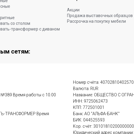
ьные
усные
Акции
Продажа выставочных образцов
ритные
Рассрочка на покупку мебели
вать со столом
вать-трансформер с диваном
ным сетям:
Номер счёта: 4070281040257
Валюта: RUR
м №389 Время работы с 10.00
Название: ОБЩЕСТВО С ОГР
ИНН: 9725062473
КПП: 772501001
ВАТЬ-ТРАНСФОРМЕР Время
Банк: АО "АЛЬФА-БАНК"
БИК: 044525593
Кор. счёт: 3010181020000000
Юридический адрес компании: у