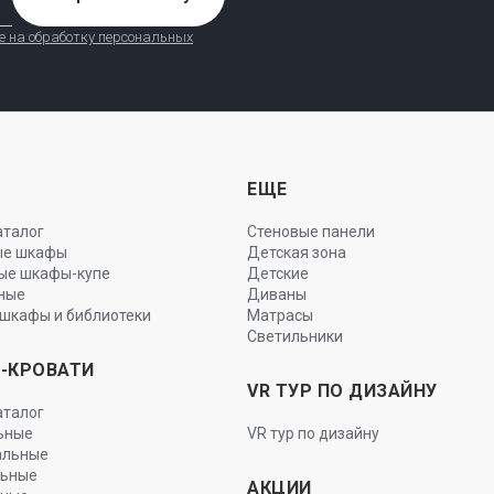
е на обработку персональных
Ы
ЕЩЕ
аталог
Стеновые панели
ые шкафы
Детская зона
ые шкафы-купе
Детские
ные
Диваны
шкафы и библиотеки
Матрасы
Светильники
-КРОВАТИ
VR ТУР ПО ДИЗАЙНУ
аталог
ьные
VR тур по дизайну
альные
льные
АКЦИИ