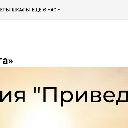
МЕРЫ
ШКАФЫ
ЕЩЕ
О НАС
га»