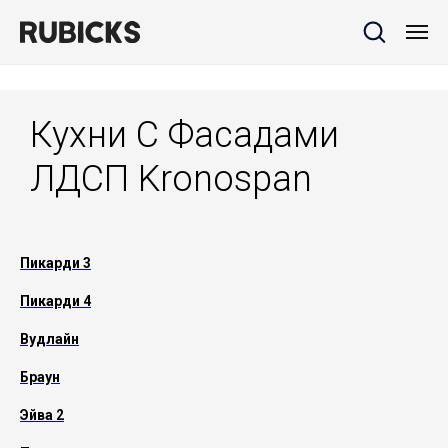
Кухни С Фасадами
ЛДСП Kronospan
Пикарди 3
Пикарди 4
Вудлайн
Браун
Эйва 2