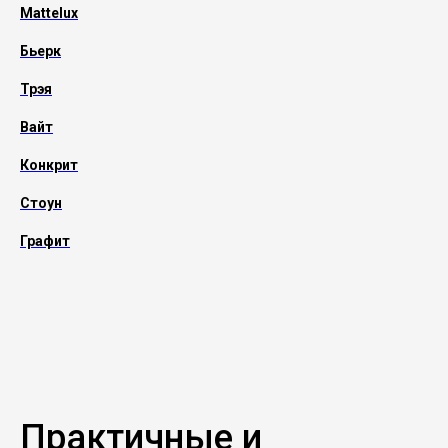
Mattelux
Бьерк
Трэя
Вайт
Конкрит
Стоун
Графит
Практичные и