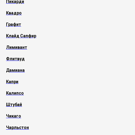
Пикарди
Квадро
Графит
Клайд Сапфир
Лимивант
Флитвуд
Дамиана
Капри
Калипсо
Штубай
Чикаго
Чарльстон