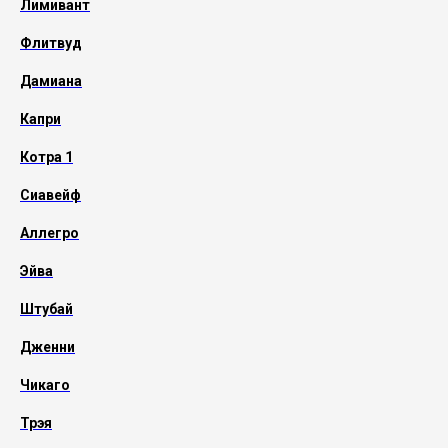
Лимивант
Флитвуд
Дамиана
Капри
Котра 1
Сиавейф
Аллегро
Эйва
Штубай
Дженни
Чикаго
Трэя