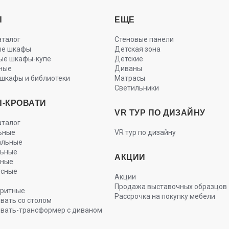
Ы
ЕЩЕ
аталог
Стеновые панели
ые шкафы
Детская зона
ые шкафы-купе
Детские
ные
Диваны
шкафы и библиотеки
Матрасы
Светильники
-КРОВАТИ
VR ТУР ПО ДИЗАЙНУ
аталог
ьные
VR тур по дизайну
альные
льные
АКЦИИ
ьные
усные
Акции
Продажа выставочных образцов
ритные
Рассрочка на покупку мебели
вать со столом
вать-трансформер с диваном