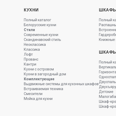
КУХНИ
ШКАФ
Полный каталог
Полный к
Белорусские кухни
Распашн
Стили
Встроенн
Современные кухни
Гардероб
Скандинавский стиль
Книжные 
Неоклассика
Классика
ШКАФЫ
Лофт
Прованс
Полный к
Кантри
Вертикал
Кухни с островом
Горизонт
Кухни в загородный дом
Односпа
Комплектующие
Двуспал
Выдвижные системы для кухонных шкафов
Двухъяр
Встраиваемая техника
Детские
Смесители
Малогаба
Мойка для кухни
Шкаф-кро
Шкаф-кро