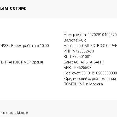
ным сетям:
Номер счёта: 4070281040257
Валюта: RUR
м №389 Время работы с 10.00
Название: ОБЩЕСТВО С ОГР
ИНН: 9725062473
КПП: 772501001
ВАТЬ-ТРАНСФОРМЕР Время
Банк: АО "АЛЬФА-БАНК"
БИК: 044525593
Кор. счёт: 3010181020000000
Юридический адрес компании: у
ПОМЕЩ. 2/1, г. Москва
и и шкафы в Москве