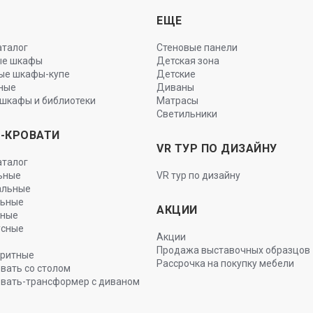
Ы
ЕЩЕ
аталог
Стеновые панели
ые шкафы
Детская зона
ые шкафы-купе
Детские
ные
Диваны
шкафы и библиотеки
Матрасы
Светильники
-КРОВАТИ
VR ТУР ПО ДИЗАЙНУ
аталог
ьные
VR тур по дизайну
альные
льные
АКЦИИ
ьные
усные
Акции
Продажа выставочных образцов
ритные
Рассрочка на покупку мебели
вать со столом
вать-трансформер с диваном