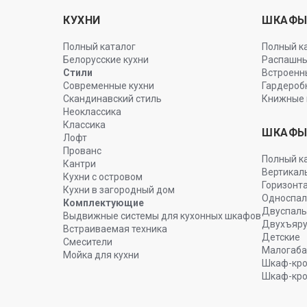
КУХНИ
ШКАФ
Полный каталог
Полный к
Белорусские кухни
Распашн
Стили
Встроенн
Современные кухни
Гардероб
Скандинавский стиль
Книжные 
Неоклассика
Классика
ШКАФЫ
Лофт
Прованс
Полный к
Кантри
Вертикал
Кухни с островом
Горизонт
Кухни в загородный дом
Односпа
Комплектующие
Двуспал
Выдвижные системы для кухонных шкафов
Двухъяр
Встраиваемая техника
Детские
Смесители
Малогаба
Мойка для кухни
Шкаф-кро
Шкаф-кро