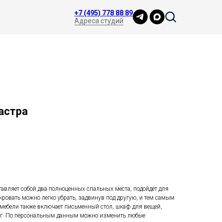
+7 (495) 778 88 89
Адреса студий
астра
авляет собой два полноценных спальных места, подойдет для
 кровать можно легко убрать, задвинув под другую, и тем самым
 мебели также включает письменный стол, шкаф для вещей,
ниг. По персональным данным можно изменить любые