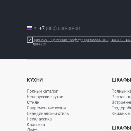
+7
принимаю
условия конфиденциальности
и даю согласи
данных
КУХНИ
ШКАФ
Полный каталог
Полный к
Белорусские кухни
Распашн
Стили
Встроенн
Современные кухни
Гардероб
Скандинавский стиль
Книжные 
Неоклассика
Классика
ШКАФЫ
Лофт