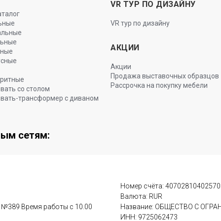
VR ТУР ПО ДИЗАЙНУ
аталог
ьные
VR тур по дизайну
альные
льные
АКЦИИ
ьные
усные
Акции
Продажа выставочных образцов
ритные
Рассрочка на покупку мебели
вать со столом
вать-трансформер с диваном
ным сетям:
Номер счёта: 4070281040257
Валюта: RUR
м №389 Время работы с 10.00
Название: ОБЩЕСТВО С ОГР
ИНН: 9725062473