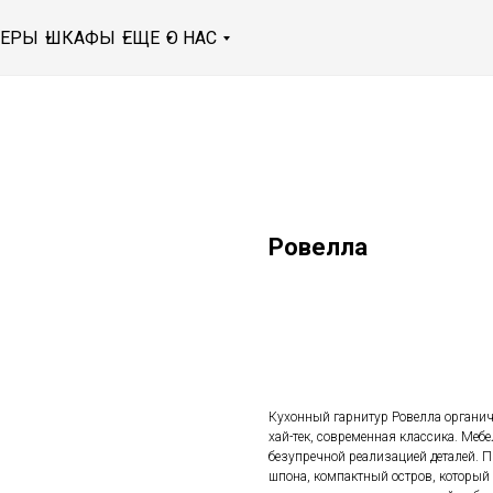
МЕРЫ
ШКАФЫ
ЕЩЕ
О НАС
Ровелла
Заказать
Кухонный гарнитур Ровелла органич
хай-тек, современная классика. Меб
безупречной реализацией деталей. 
шпона, компактный остров, который б