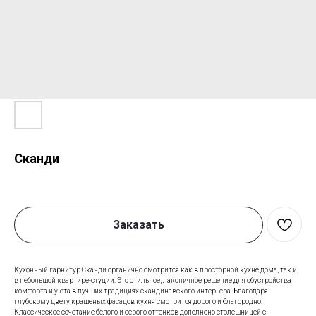
Сканди
Заказать
Кухонный гарнитур Сканди органично смотрится как в просторной кухне дома, так и
в небольшой квартире-студии. Это стильное, лаконичное решение для обустройства
комфорта и уюта в лучших традициях скандинавского интерьера. Благодаря
глубокому цвету крашеных фасадов кухня смотрится дорого и благородно.
Классическое сочетание белого и серого оттенков дополнено столешницей с