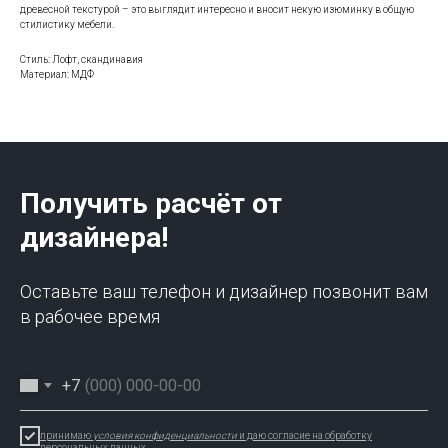
древесной текстурой – это выглядит интересно и вносит некую изюминку в общую
стилистику мебели.
Стиль: Лофт, скандинавия
Материал: МДФ
Получить расчёт от
дизайнера!
Оставьте ваш телефон и дизайнер позвонит вам
в рабочее время
+7
принимаю
условия конфиденциальности
и даю согласие на обработку
персональных данных