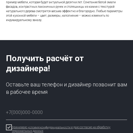
пример мебели, которая будет актуальной десятки лет. Сочетание белой эмали
фасадов, контрастных лаконичных ручек и столешницы из камня с текстурой
натурального дерева смотрится весьма эффектно и благородно. Любые параметры
этой кухонной мебели – цвет, размеры, наполнение – можно изменить по
индивидуальному заказу.
Получить расчёт от
дизайнера!
Оставьте ваш телефон и дизайнер позвонит вам
в рабочее время
принимаю
условия конфиденциальности
и даю согласие на обработку
персональных данных