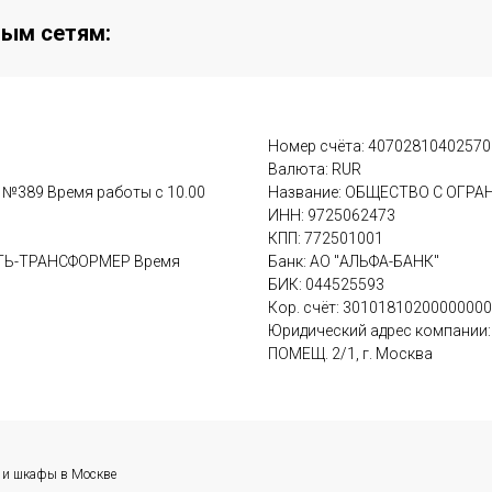
ным сетям:
Номер счёта: 4070281040257
Валюта: RUR
м №389 Время работы с 10.00
Название: ОБЩЕСТВО С ОГР
ИНН: 9725062473
КПП: 772501001
ВАТЬ-ТРАНСФОРМЕР Время
Банк: АО "АЛЬФА-БАНК"
БИК: 044525593
Кор. счёт: 3010181020000000
Юридический адрес компании: у
ПОМЕЩ. 2/1, г. Москва
и и шкафы в Москве