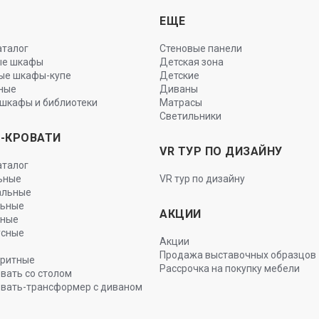
Ы
ЕЩЕ
аталог
Стеновые панели
ые шкафы
Детская зона
ые шкафы-купе
Детские
ные
Диваны
шкафы и библиотеки
Матрасы
Светильники
-КРОВАТИ
VR ТУР ПО ДИЗАЙНУ
аталог
ьные
VR тур по дизайну
альные
льные
АКЦИИ
ьные
усные
Акции
Продажа выставочных образцов
ритные
Рассрочка на покупку мебели
вать со столом
вать-трансформер с диваном