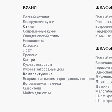
КУХНИ
ШКАФ
Полный каталог
Полный к
Белорусские кухни
Распашн
Стили
Встроенн
Современные кухни
Гардероб
Скандинавский стиль
Книжные 
Неоклассика
Классика
ШКАФЫ
Лофт
Прованс
Полный к
Кантри
Вертикал
Кухни с островом
Горизонт
Кухни в загородный дом
Односпа
Комплектующие
Двуспал
Выдвижные системы для кухонных шкафов
Двухъяр
Встраиваемая техника
Детские
Смесители
Малогаба
Мойка для кухни
Шкаф-кро
Шкаф-кро