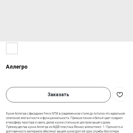
Аллегро
Заказать
Кухня Аллегра с фасадами Fenix NTM в современном стиле до потолка это идеальное
сочетание элегантности и функциональности. Прямые линии и белый цвет создают
атмосферу простора и света, делая кухню стильным центром вашего дома.
Преимущества кухни Аллегра из МДФ пластика Феникс впечатляют: 1. Прочность и
долговечность материала обеспечат вашей кухне долгий срок службы без потери