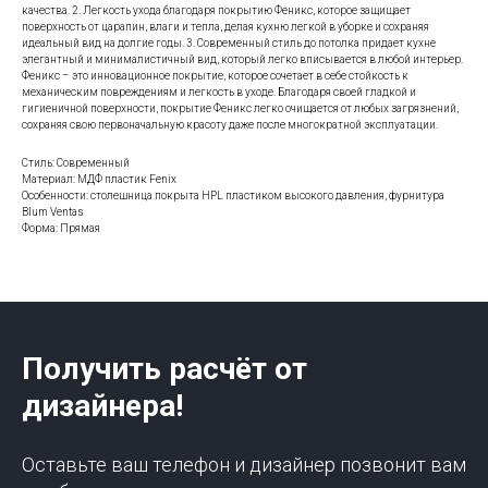
качества. 2. Легкость ухода благодаря покрытию Феникс, которое защищает
поверхность от царапин, влаги и тепла, делая кухню легкой в уборке и сохраняя
идеальный вид на долгие годы. 3. Современный стиль до потолка придает кухне
элегантный и минималистичный вид, который легко вписывается в любой интерьер.
Феникс – это инновационное покрытие, которое сочетает в себе стойкость к
механическим повреждениям и легкость в уходе. Благодаря своей гладкой и
гигиеничной поверхности, покрытие Феникс легко очищается от любых загрязнений,
сохраняя свою первоначальную красоту даже после многократной эксплуатации.
Стиль: Современный
Материал: МДФ пластик Fenix
Особенности: столешница покрыта HPL пластиком высокого давления, фурнитура
Blum Ventas
Форма: Прямая
Получить расчёт от
дизайнера!
Оставьте ваш телефон и дизайнер позвонит вам