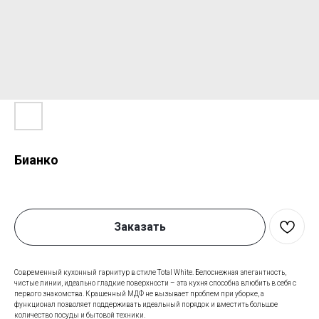
Бианко
Заказать
Современный кухонный гарнитур в стиле Total White. Белоснежная элегантность,
чистые линии, идеально гладкие поверхности – эта кухня способна влюбить в себя с
первого знакомства. Крашенный МДФ не вызывает проблем при уборке, а
функционал позволяет поддерживать идеальный порядок и вместить большое
количество посуды и бытовой техники.