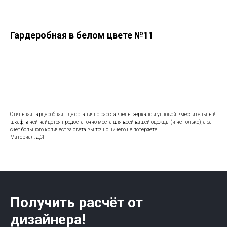
Гардеробная в белом цвете №11
Заказать
Стильная гардеробная, где органично расставлены зеркало и угловой вместительный
шкаф, в ней найдётся предостаточно места для всей вашей одежды (и не только), а за
счет большого количества света вы точно ничего не потеряете.
Материал: ДСП
Получить расчёт от
дизайнера!