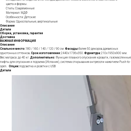
цвета и формы.
Стиль: Современные
Материал: МДФ
Особенности: Детские
Форма: Односпальные, вертикальные
Описание
Детали
Сборка, установка, гарантия
Доставка
ВАЖНАЯ ИНФОРМАЦИЯ
Описание
Спальное место:
180 / 160 / 140 / 120 / 90 см.
Фасады:
более 50 декоров древесных
однотонных оттенков.
Срок изготовления:
2440х1736х350.
Фурнитура:
210х1950х900 мм.
Вес матраса: до 40 кг.
Дополнительно:
Функция плавного опускания кровати, газомаслянные
лифты для опускания и подъема (Испания), система открывания антресоли нажатием Push-to-
open.
Опции:
подсветка и розетки с USB
Детали