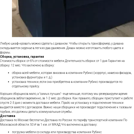
Любую шкаф-кровать можно сделать с диваном. Чтобы открыть трансформер, у дивана
складывается сиденье в легких два движения. Диван можно изготовить любого цвета и
формы.
Сборка, установка, гарантия
Стоимость сборки: от 6% от стоимости мебели Длительность сборки: от 1 дня Гарантия на
сборку: 12 мес. Что включено в сборку:
сборка всей мебели, которая заказана в компании Рубикс (коррпус, навеска фасадов,
установка фурнитуры и т. д.)
установка техники, если она приобретена в компании Рубикс производится по
отдельному прайсу.
Хороших сборщиков мало, а "самых лучших" - еще меньше, поэтому мы резервируем время
сборщиков заблаговременно, за 1-2 мес. до сборки. Как правило, сборщик приступает к работе
спустя 2-3 дня с момента доставки мебели. Прайс на установку и подключение техники
выдается вместе с договором. Важно: наши сборщики не производят подключение к газовым
трубам, это должны делать коммунальные службы.
Доставка
Доставка по Москве: бесплатно Доставка по России: по тарифу транспортной компании По
Московской области: 50 ₽ за 1 км. от МКАД Что включено в доставку:
погрузка мебели со склада или производства компании Рубикс