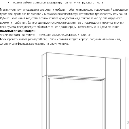
подъем мебели с заносом в квартиру при наличии грузового лифта
Мы аккуратно упаковываем все детали мебели, чтобы не произошло повреждений в процессе
доставки. Доставка по Москве и Московской области осуществляется транспортом компании
Рубикс. Вежливый водитель позвонит накануне доставки, а так же за час до планируемого
времени прибытия. Если существуют сложности связанные с подъездом к месту разгрузки,
пожалуйста, предупредите об этом заранее дизайнера, мы обязательно найдем решение.
ВАЖНАЯ ИНФОРМАЦИЯ
div class="card__subtitle">СТОИМОСТЬ УКАЗАНА ЗА БЛОК КРОВАТИ:
Блок кровати имеет размер 90 см; В блок кровати входят: корпус, подъемный механизм,
фурнитура и фасады, как указано на рисунке ниже: