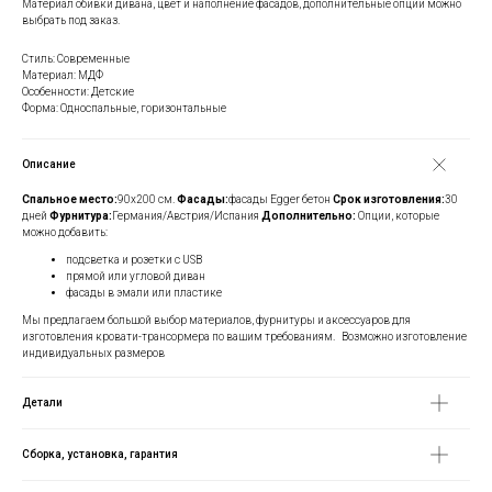
Материал обивки дивана, цвет и наполнение фасадов, дополнительные опции можно
выбрать под заказ.
Стиль: Современные
Материал: МДФ
Особенности: Детские
Форма: Односпальные, горизонтальные
Описание
Спальное место:
90х200 см.
Фасады:
фасады Egger бетон
Срок изготовления:
30
дней
Фурнитура:
Германия/Австрия/Испания
Дополнительно:
Опции, которые
можно добавить:
подсветка и розетки с USB
прямой или угловой диван
фасады в эмали или пластике
Мы предлагаем большой выбор материалов, фурнитуры и аксессуаров для
изготовления кровати-трансормера по вашим требованиям. Возможно изготовление
индивидуальных размеров
Детали
Сборка, установка, гарантия