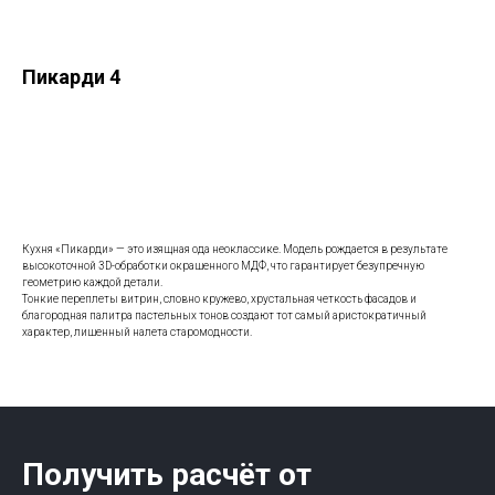
Пикарди 4
Заказать
Кухня «Пикарди» — это изящная ода неоклассике. Модель рождается в результате
высокоточной 3D-обработки окрашенного МДФ, что гарантирует безупречную
геометрию каждой детали.
Тонкие переплеты витрин, словно кружево, хрустальная четкость фасадов и
благородная палитра пастельных тонов создают тот самый аристократичный
характер, лишенный налета старомодности.
Получить расчёт от