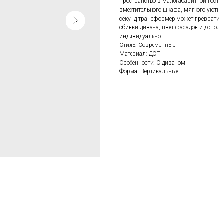
пространство в малогабаритной гост
вместительного шкафа, мягкого уютн
секунд трансформер может преврати
обивки дивана, цвет фасадов и допо
индивидуально.
Стиль: Современные
Материал: ДСП
Особенности: С диваном
Форма: Вертикальные