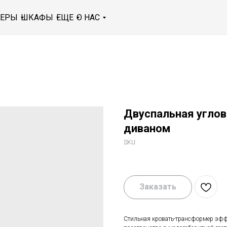
МЕРЫ
ШКАФЫ
ЕЩЕ
О НАС
Двуспальная углов
диваном
SKU:
Заказать
Стильная кровать-трансформер эфф