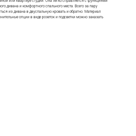
иной или квартире студии. Она легко справляется с функциями
ого дивана и комфортного спального места. Всего за пару
ться из дивана в двуспальную кровать и обратно. Материал
лнительные опции в виде розеток и подсветки можно заказать