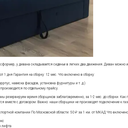
сформер, у дивана складывается сиденье в легких два движения. Диван можно 
от 1 дня Гарантия на сборку: 12 мес. Что включено в сборку:
ррпус, навеска фасадов, установка фурнитуры и т. д.)
 производится по отдельному прайсу.
мы резервируем время сборщиков заблаговременно, за 1-2 мес. до сборки. Как п
ется вместе с договором. Важно: наши сборщики не производят подключение к г
нспортной компании По Московской области: 50 ₽ за 1 км. от МКАД Что включено
икс
о лифта