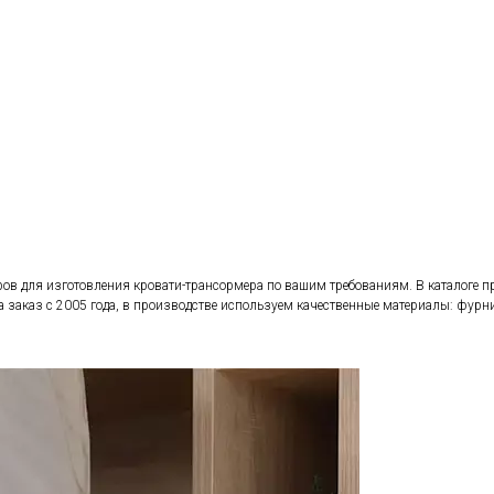
в для изготовления кровати-трансормера по вашим требованиям. В каталоге пр
аказ с 2005 года, в производстве используем качественные материалы: фурн